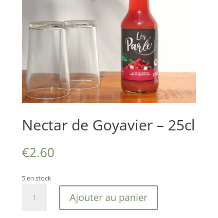
Nectar de Goyavier – 25cl
€
2.60
5 en stock
quantité
Ajouter au panier
de
Nectar