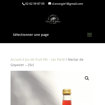
02 62 59 87 05
sl.energie1@gmail.com
Sélectionner une page
Accueil
/
Jus de fruit Péi - Lès Parlé
/ Nectar de
Goyavier – 25cl