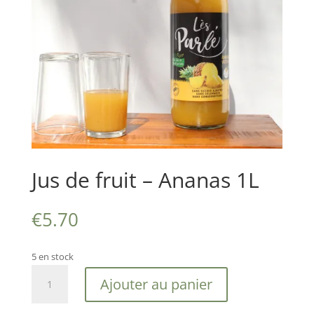
Jus de fruit – Ananas 1L
€
5.70
5 en stock
quantité
Ajouter au panier
de
Jus