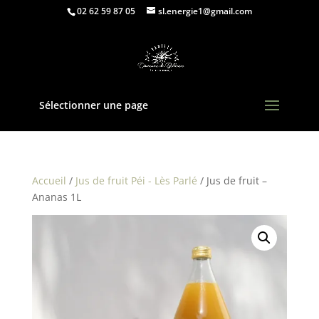
02 62 59 87 05
sl.energie1@gmail.com
Sélectionner une page
Accueil
/
Jus de fruit Péi - Lès Parlé
/ Jus de fruit –
Ananas 1L